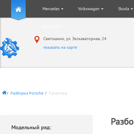
Mercedes
Volkswagen
Skoda
+
+
+
Контакты
Святошино, ул. Экскаваторная, 24
показать на карте
Разборка Porsche
Panamera
Разбо
Модельный ряд: